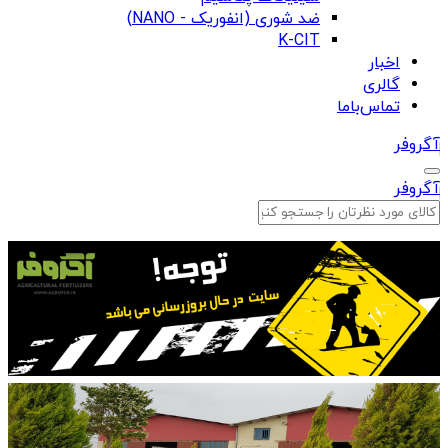
ضد شوری (انفوریک - NANO)
K-CIT
اخبار
گالری
تماس‌باما
آگروفر
آگروفر