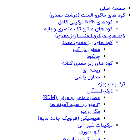
صفحه اصلی
کود های ماکرو المنت (درشت مغذی)
کودهای NPK ترکیبی کامل
کود های ماکرو تک عنصری و پایه
کود های میکرو المنت (ریز مغذی)
کود های ریز مغذی معدنی
محلول در آب
چالکود
کود های ریز مغذی کلاته
ریشه ای
محلول پاشی
ترکیبات ویژه
ترکیبات آلی
عصاره ماهی و مرغی (RDM)
ژلامین و اسید آمینه ها
مگا زورب
هیومیکی (فولویک-جامد-مایع)
ترکیبات غیر آلی
گچ آمورف
سیلیکات پتاسیم