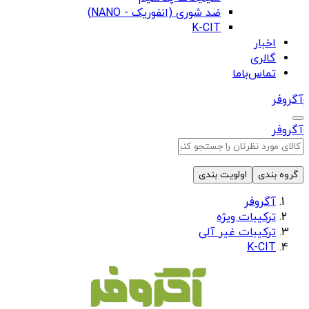
ضد شوری (انفوریک - NANO)
K-CIT
اخبار
گالری
تماس‌باما
آگروفر
آگروفر
گروه بندی
اولویت بندی
آگروفر
ترکیبات ویژه
ترکیبات غیر آلی
K-CIT