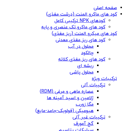
صفحه اصلی
کود های ماکرو المنت (درشت مغذی)
کودهای NPK ترکیبی کامل
کود های ماکرو تک عنصری و پایه
کود های میکرو المنت (ریز مغذی)
کود های ریز مغذی معدنی
محلول در آب
چالکود
کود های ریز مغذی کلاته
ریشه ای
محلول پاشی
ترکیبات ویژه
ترکیبات آلی
عصاره ماهی و مرغی (RDM)
ژلامین و اسید آمینه ها
مگا زورب
هیومیکی (فولویک-جامد-مایع)
ترکیبات غیر آلی
گچ آمورف
سیلیکات پتاسیم